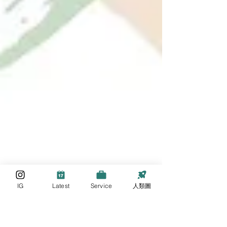
IG
Latest
Service
人類圖