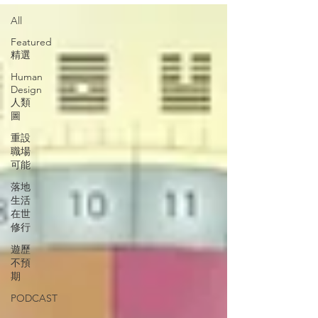
All
Featured
精選
Human
Design
人類
圖
重設
職場
可能
落地
生活
在世
修行
遊歷
不預
期
PODCAST