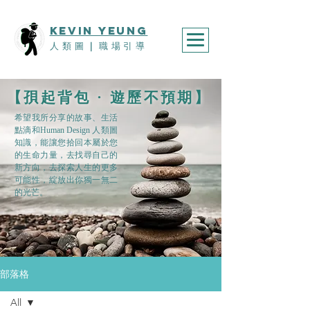
KEVIn YEUNG
人類圖
｜
職場引導
​【孭起背包 · 遊歷不預期】
希望我所分享的故事、生活
點滴和Human Design 人類圖
知識，能讓您拾回本屬於您
的生命力量，去找尋自己的
新方向，去探索人生的更多
可能性，綻放出你獨一無二
的光芒。
部落格
All