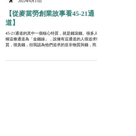
Kevin Yeung
2022年6月15日
【從麥當勞創業故事看45-21通
道】
45-21通道的其中一個核心特質，就是錢滾錢。很多人會
稱這條通道為「金錢線」，說擁有這通道的人很追求物
質，很貪錢，但我認為他們追求的並非物質與錢，而是
他們認定「沒有錢，哪都不用去，甚麼都不用想」。他
們或許比所有人都更清楚知道，金錢只是工具而非最終
目的⋯⋯