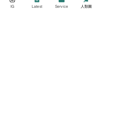
IG
Latest
Service
人類圖
Contact
KevinCareerCoaching@gmail.com
Enter Your Name
Enter Your Email
Message