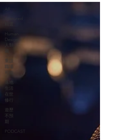
All
Featured
精選
Human
Design
人類
圖
重設
職場
可能
落地
生活
在世
修行
遊歷
不預
期
PODCAST