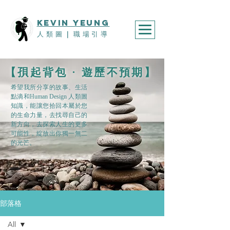
KEVIn YEUNG
人類圖
｜
職場引導
​【孭起背包 · 遊歷不預期】
希望我所分享的故事、生活
點滴和Human Design 人類圖
知識，能讓您拾回本屬於您
的生命力量，去找尋自己的
新方向，去探索人生的更多
可能性，綻放出你獨一無二
的光芒。
部落格
All