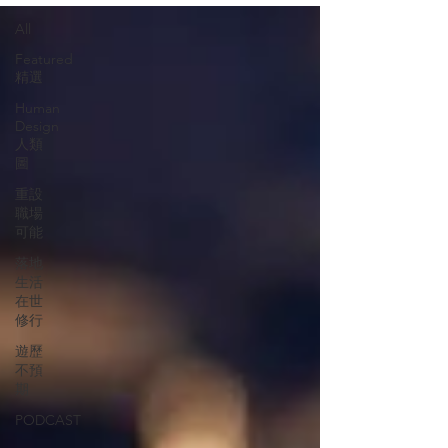
All
Featured
精選
Human
Design
人類
圖
重設
職場
可能
落地
生活
在世
修行
遊歷
不預
期
PODCAST