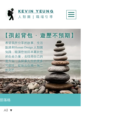
KEVIn YEUNG
人類圖
｜
職場引導
​【孭起背包 · 遊歷不預期】
希望我所分享的故事、生活
點滴和Human Design 人類圖
知識，能讓您拾回本屬於您
的生命力量，去找尋自己的
新方向，去探索人生的更多
可能性，綻放出你獨一無二
的光芒。
部落格
All