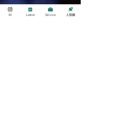
IG
Latest
Service
人類圖
Kevin Yeung
2022年1月20日
【自我表達的勇氣】
大家看見今天的我「靠把口搵食」（廣東俗語，意思是
靠說話賺錢為生），大概應該無法想像到曾經有一段時
間，我每次站在人群前講話都會雙腿發抖⋯⋯