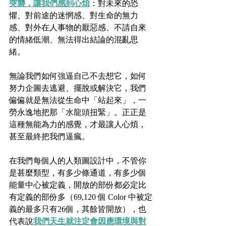
突襲，讓我們感到心煩
：對未來的恐
懼、對前途的迷惘感、對生命的無力
感、對外在人事物的厭惡感、不請自來
的情緒低潮、無法得出結論的混亂思
緒。
無論我們如何強逼自己不去想它，如何
努力企圖去逃避、擺脫或解決它，我們
偏偏就是無法從生命中「站起來」，一
勞永逸地把那「水龍頭扭緊」。正正是
這種無能為力的感覺，才最讓人心煩，
甚至最終把我們逼瘋。
在我們每個人的人類圖設計中，不管你
是甚麼類型，有多少條通道，有多少個
能量中心被定義，開放的部份都必定比
有定義的部份多（69,120 個 Color 中被定
義的最多只有26個，其餘皆開放），也
代表說
我們天生就注定會因應環境與對