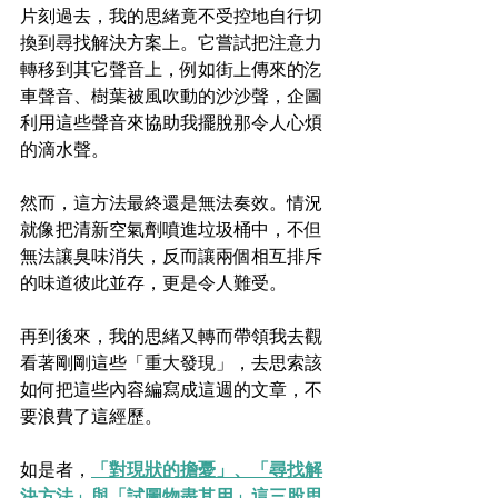
片刻過去，我的思緒竟不受控地自行切
換到尋找解決方案上。它嘗試把注意力
轉移到其它聲音上，例如街上傳來的汔
車聲音、樹葉被風吹動的沙沙聲，企圖
利用這些聲音來協助我擺脫那令人心煩
的滴水聲。
然而，這方法最終還是無法奏效。情況
就像把清新空氣劑噴進垃圾桶中，不但
無法讓臭味消失，反而讓兩個相互排斥
的味道彼此並存，更是令人難受。
再到後來，我的思緒又轉而帶領我去觀
看著剛剛這些「重大發現」，去思索該
如何把這些內容編寫成這週的文章，不
要浪費了這經歷。
如是者，
「對現狀的擔憂」、「尋找解
決方法」與「試圖物盡其用」這三股思