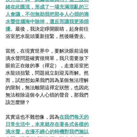
緒在此匯流，形成了一場充滿混亂的三
人會議，不但無助我把那令人心煩的滴
水聲從腦海中除掉，還反而讓我更添煩
擾
。最後，我決定睜開眼睛，起身前往
浴室把水龍頭重新扭緊，然後睡覺去。
當然，在現實世界中，要解決眼前這個
滴水聲問題確實很簡單，我只需要放下
眼前正在做的事（禪定），走進浴室把
水龍頭扭緊，問題就立刻迎刄而解。然
而，試想想如果我們因為某個無法理解
的限制，無法離開這禪定狀態，也因此
無法根除這個令人心煩的聲音，那我們
該怎麼辦？
其實這也不難想像，因為
在我們每天的
日常生活中，本來就存在著各式各樣的
滴水聲，在漫不經心的時機對我們施以