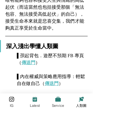
唯有能夠包容和接受人生與情緒的高低
起伏（而這當然也包括接受那個「無法
包容、無法接受高低起伏」的自己），
接受生命本來就是悲喜交集，我們才能
夠真正享受於生命當中。
深入淺出學懂人類圖
▌孭起背包．遊歷不預期 FB 專頁
（
傳送門
）
▌內在權威與策略應用指導：輕鬆
自在做自己（
傳送門
） 
▌薦骨健身房：來讓你的薦骨動起
來！（
傳送門
）   
IG
Latest
Service
人類圖
▌實用人類圖工作坊：讓知識變成
智慧（
傳送門
）    