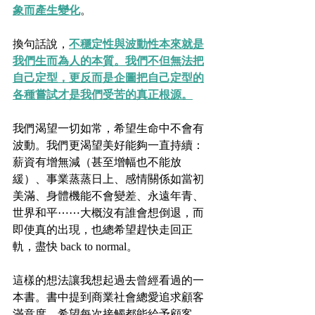
象而產生變化
。
換句話說，
不穩定性與波動性本來就是
我們生而為人的本質。我們不但無法把
自己定型，更反而是企圖把自己定型的
各種嘗試才是我們受苦的真正根源。
我們渴望一切如常，希望生命中不會有
波動。我們更渴望美好能夠一直持續：
薪資有增無減（甚至增幅也不能放
緩）、事業蒸蒸日上、感情關係如當初
美滿、身體機能不會變差、永遠年青、
世界和平⋯⋯大概沒有誰會想倒退，而
即使真的出現，也總希望趕快走回正
軌，盡快 back to normal。
這樣的想法讓我想起過去曾經看過的一
本書。書中提到商業社會總愛追求顧客
滿意度，希望每次接觸都能給予顧客