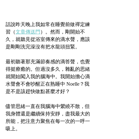
話說昨天晚上我如常在睡覺前做禪定練
習（
文章傳送門
）。然而，剛開始不
久，就聽見從浴室傳來的滴水聲，應該
是剛剛洗完澡沒有把水龍頭扭緊。
最初聽著那充滿節奏感的滴答聲，也覺
得挺療癒的。但過沒多久，雜亂的思緒
就開始闖入我的腦海中。我開始擔心滴
水聲會不會吵醒正在熟睡中 Noelle？我
是不是該趕快做點甚麼才好？
儘管思緒一直在我腦海中縈繞不散，但
我身體還是繼續保持安靜，盡我最大的
所能，把注意力聚焦在每一次的一呼一
吸上。