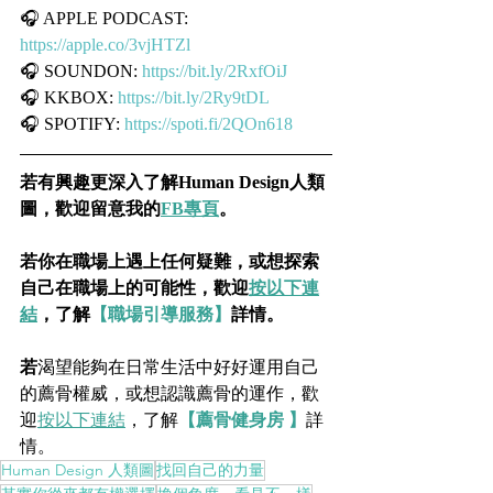
🎧 APPLE PODCAST: 
https://apple.co/3vjHTZl
🎧 SOUNDON: 
https://bit.ly/2RxfOiJ
🎧 KKBOX: 
https://bit.ly/2Ry9tDL
🎧 SPOTIFY: 
https://spoti.fi/2QOn618
若有興趣更深入了解Human Design人類
圖，歡迎留意我的
FB專頁
。
若你在職場上遇上任何疑難，或想探索
自己在職場上的可能性，歡迎
按以下連
結
，了解
【職場引導服務】
詳情。    
若
渴望能夠在日常生活中好好運用自己
的薦骨權威，或想認識薦骨的運作，歡
迎
按以下連結
，了解
【薦骨健身房 】
詳
情。
Human Design 人類圖
找回自己的力量