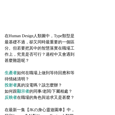
在Human Design人類圖中，Type類型是
最基礎不過，卻又同時最重要的一個區
分。但若要把其中的智慧落實在職場工
作上，究竟是否可行？過程中又會遇到
甚麼難題呢？
生產者
如何在職場上做到等待回應和等
待情緒清明？
投射者
真的沒電嗎？該怎麼辦？
如何跟
顯示者
的同事/老闆/下屬相處？
反映者
在職場的角色與追求又是甚麼？
在最新一集【JKの身心靈遊園車】中，