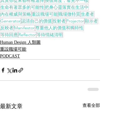
其實你從來都有權選擇
換個角度，看見不一樣
生命有著眾多的可能性
把身心靈落實在生活中
內在權威與策略
重設職場可能
職場微特質
生產者
Generator
認清自己的價值
投射者
Projector
顯示者
反映者
Manifestor
尊重他人的價值和獨特性
等待回應
Reflector
等待情緒清明
Human Design 人類圖
重設職場可能
PODCAST
最新文章
查看全部