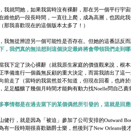
，我就問她，如果我當時沒有裸辭，那在另一個平行宇宙
在維他奶一段長時間，一直往上爬，成為高層，也因此我
（那我喜歡現在的這個版本太多了！）
，我無從辨證另一個可能性是否存在。但她的這番話反而
下，我們真的無法想到這個決定最終將會帶領我們走到哪
當我下定了決心裸辭（就我原生家庭的價值觀來說，根本
正準備進行一個義無反顧的重大決定，而當我踏出了這一
向前走了（當時的我當然並不知道，但現在回看，也終於
足足醞釀了幾個月時間才能夠有動力找Noelle問自己薦
多事情都是在過去當下的某個偶然所引發的，這就是回應
健行，就是因為「被迫」參加了公司安排的Outward Bou
有一段時期很喜歡聽爵士樂，然後到了New Orleans