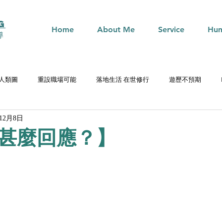
G
Home
About Me
Service
Hum
導
n 人類圖
重設職場可能
落地生活 在世修行
遊歷不預期
年12月8日
甚麼回應？】