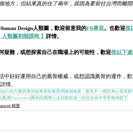
個地方，但結果真的住了兩年，就因為要前往台灣而離開
man Design人類圖，歡迎留意我的
FB專頁
。也歡迎
按
esign 人類圖初階課程 】
詳情。
何疑難，或想探索自己在職場上的可能性，歡迎
按以下連
活中好好運用自己的薦骨權威，或想認識薦骨的運作，歡
】
詳情。
回自己的力量
其實你從來都有權選擇
換個角度，看見不一樣
把身心靈落實
生產者
Generator
薦骨回應
專心走好眼前這一步
在生命中享受每個當下
eatured 精選