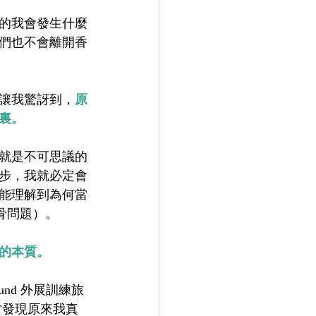
的我會發生什麼
們也不會離開香
讓我驚訝到，
原
裏。
就是不可思議的
步，我就必定會
能理解到為何當
骨問題）。
的本質。
nd 外展訓練旅
後才發現原來我真