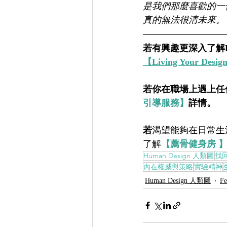
是我們那麼喜歡的一
真的無法很清未來。
若有興趣更深入了解Hu
【Living Your D
若你在職場上遇上任
引導服務】
詳情。    
若
渴望能夠在日常生
了解
【薦骨健身房 
Human Design 人類圖
找
內在權威與策略
實驗精神
Human Design 人類圖
F