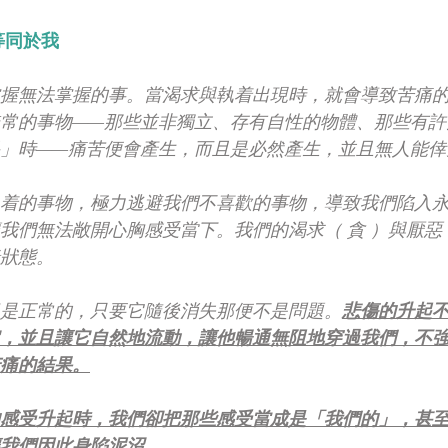
等同於我
握無法掌握的事。當渴求與執着出現時，就會導致苦痛
常的事物——那些並非獨立、存有自性的物體、那些有許
」時——痛苦便會產生，而且是必然產生，並且無人能倖
着的事物，極力逃避我們不喜歡的事物，導致我們陷入
我們無法敞開心胸感受當下。我們的渴求（ 貪 ）與厭惡
狀態。
是正常的，只要它隨後消失那便不是問題。
悲傷的升起
，並且讓它自然地流動，讓他暢通無阻地穿過我們，不
痛的結果。
感受升起時，我們卻把那些感受當成是「我們的」，甚
我們因此身陷泥沼。