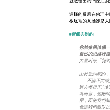
就激發出我們深底的
這樣的反應在佛理中
根底裡的意涵卻是大
#習氣與制約
你就像個傀儡一
自己的思路行徑
力量叫做「制約
由於受到制約，
——不論正向或
過去獲得正向結
為而言，短期間
用，即使我們知
會讓我們難以抗