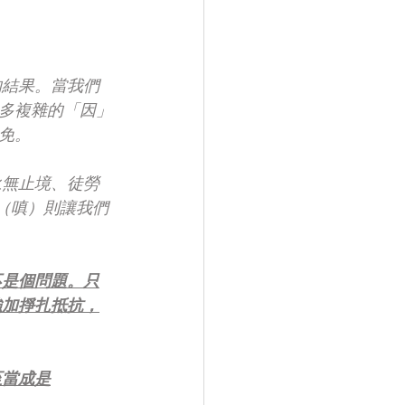
的結果。當我們
多複雜的「因」
免。
永無止境、徒勞
（嗔）則讓我們
不是個問題。只
強加掙扎抵抗，
至當成是