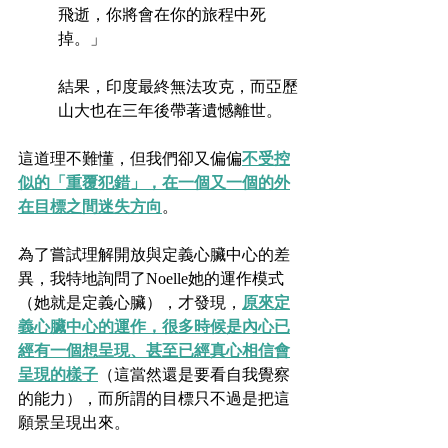
飛逝，你將會在你的旅程中死
掉。」
結果，印度最終無法攻克，而亞歷
山大也在三年後帶著遺憾離世。
這道理不難懂，但我們卻又偏偏
不受控
似的「重覆犯錯」，在一個又一個的外
在目標之間迷失方向
。
為了嘗試理解開放與定義心臟中心的差
異，我特地詢問了Noelle她的運作模式
（她就是定義心臟），才發現，
原來定
義心臟中心的運作，很多時候是內心已
經有一個想呈現、甚至已經真心相信會
呈現的樣子
（這當然還是要看自我覺察
的能力），而所謂的目標只不過是把這
願景呈現出來。