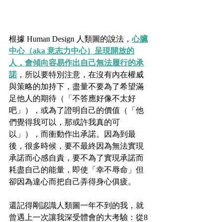
根據 Human Design 人類圖的說法，
心臟
中心（aka 意志力中心）呈現開放的
人，會傾向容易作出自己無法履行的承
諾
，所以要特別注意，在沒有內在權威
與策略的加持下，盡量不要為了希望滿
足他人的期待（「不答應好像不太好
吧」），或為了證明自己的價值（「他
們覺得我可以，那或許我真的可
以」），而衝動作出承諾。因為到最
後，很多時候，要不最終因為無法實現
承諾而心感自責，要不為了實現承諾而
耗盡自己的能量，即使「幸不辱命」但
卻因為違心而把自己弄得身心俱疲。
還記得剛認識人類圖一年不到的我，就
曾遇上一次讓我深受體會的大考驗：從8