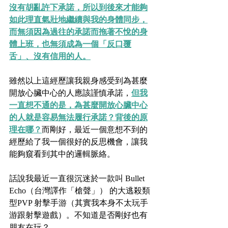
沒有胡亂許下承諾，所以到後來才能夠
如此理直氣壯地繼續與我的身體同步，
而無須因為過往的承諾而拖著不悅的身
體上班，也無須成為一個「反口覆
舌」、沒有信用的人。
雖然以上這經歷讓我親身感受到為甚麼
開放心臟中心的人應該謹慎承諾，
但我
一直想不通的是，為甚麼開放心臟中心
的人就是容易無法履行承諾？背後的原
理在哪？
而剛好，最近一個意想不到的
經歷給了我一個很好的反思機會，讓我
能夠窺看到其中的邏輯脈絡。
話說我最近一直很沉迷於一款叫 Bullet 
Echo（台灣譯作「槍聲」） 的大逃殺類
型PVP 射擊手游（其實我本身不太玩手
游跟射擊遊戲）。不知道是否剛好也有
朋友在玩？