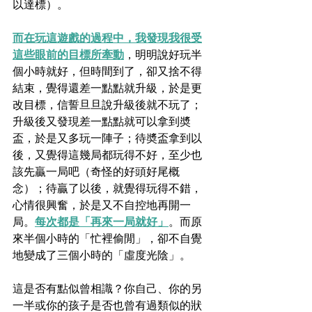
以達標）。
而在玩這遊戲的過程中，我發現我很受
這些眼前的目標所牽動
，明明說好玩半
個小時就好，但時間到了，卻又捨不得
結束，覺得還差一點點就升級，於是更
改目標，信誓旦旦說升級後就不玩了；
升級後又發現差一點點就可以拿到奬
盃，於是又多玩一陣子；待奬盃拿到以
後，又覺得這幾局都玩得不好，至少也
該先贏一局吧（奇怪的好頭好尾概
念）；待贏了以後，就覺得玩得不錯，
心情很興奮，於是又不自控地再開一
局。
每次都是「再來一局就好」
。而原
來半個小時的「忙裡偷閒」，卻不自覺
地變成了三個小時的「虛度光陰」。
這是否有點似曾相識？你自己、你的另
一半或你的孩子是否也曾有過類似的狀