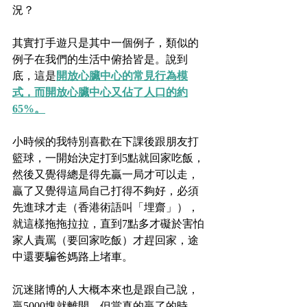
況？
其實打手遊只是其中一個例子，類似的
例子在我們的生活中俯拾皆是。說到
底，這是
開放心臟中心的常見行為模
式，而開放心臟中心又佔了人口的約
65%。
小時候的我特別喜歡在下課後跟朋友打
籃球，一開始決定打到5點就回家吃飯，
然後又覺得總是得先贏一局才可以走，
贏了又覺得這局自己打得不夠好，必須
先進球才走（香港術語叫「埋齋」），
就這樣拖拖拉拉，直到7點多才礙於害怕
家人責罵（要回家吃飯）才趕回家，途
中還要騙爸媽路上堵車。
沉迷賭博的人大概本來也是跟自己說，
贏5000塊就離開，但當真的贏了的時