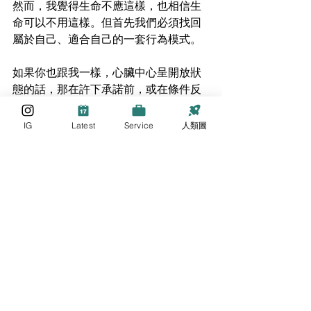
然而，我覺得生命不應這樣，也相信生
命可以不用這樣。但首先我們必須找回
屬於自己、適合自己的一套行為模式。
如果你也跟我一樣，心臟中心呈開放狀
態的話，那在許下承諾前，或在條件反
射性地回應眼前的目標之前，可以嘗試
多聆聽自己的內在權威與策略，看看自
IG
Latest
Service
人類圖
己在過程中感到滿足還是煩躁（生產
者）？自己的付出與投入是否有被珍
惜，或讓事情的效率有所提升（投射
者）？是否自己真心想推動的事（顯示
者）？是否能夠為自己帶來驚喜或不一
樣的體驗（反映者）？
如此一來，你就能從盲目的目標與不實
承諾中掙脫，重新拾回自己生命的主導
權，從而開啟生命中更多的可能性。