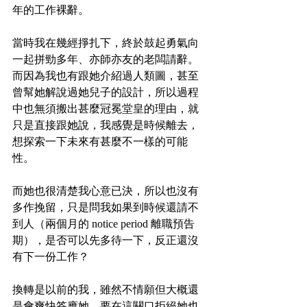
年的工作裸辭。
當時我在幾經掙扎下，終於鼓起勇氣向
一起拼勁多年、亦師亦友的老闆請辭。
而因為我也有跟她介紹過人類圖，甚至
曾幫她解說過她兒子的設計，所以過程
中也無須搬出甚麼冠冕堂皇的理由，就
只是直接跟她說，我感覺是時候離去，
想探索一下未來有甚麼不一樣的可能
性。
而她也很清楚我心意已決，所以也沒有
多作挽留，只是問我如果到時候還請不
到人（兩個月的 notice period 離職預告
期），是否可以先多待一下，反正還沒
有下一份工作？
換轉是以前的我，雖然不情願但大概還
是會爽快答應她。要在這關口拒絕她也