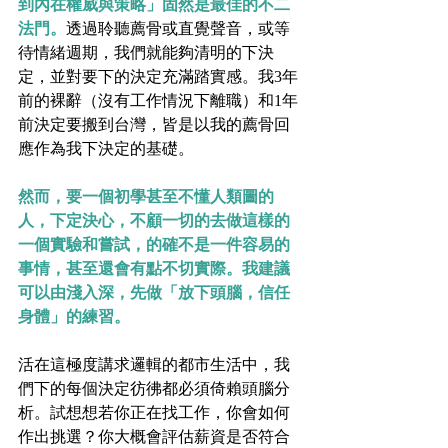
到內在權威與策略」固然是最佳的不二
法門。
透過聆聽薦骨或直覺聲音，或等
待情緒週期，我們就能夠清明的下決
定，並對要下的決定充滿踏實感。我3年
前的裸辭（沒有工作情況下離職）和1年
前決定要搬到台灣，皆是以我的薦骨回
應作為我下決定的基礎。
然而，要一個初學甚至不懂人類圖的
人，下定決心，不顧一切的去做這樣的
一個實驗和嘗試，的確不是一件容易的
事情，甚至還會有點不切實際。我建議
可以由淺入深，先做「放下頭腦，信任
身體」的練習。
活在這極度講求邏輯的都市生活中，我
們下的每個決定彷彿都必須倚賴頭腦分
析。試想想若你正在找工作，你會如何
作出挑選？你大概會評估薪資是否符合