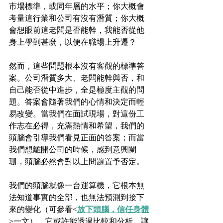
市場標準，或同年層的水平；你大概會
考量這行業和公司有沒有潛質；你大概
會想眼前這老闆是否能幹，我能否從他
身上學到甚麼，以便在職場上升遷？
然而，這些問題根本沒有客觀的標準答
案。公司潛質多大、老闆能幹與否，和
自己能否從中進步，全是極度主觀的問
題。答案會隨著我們的心情和決定而輕
易改變。當我們在面試現場，對這份工
作志在必得，充滿熱情和希望，我們的
頭腦會引導我們看見正面的答案；而當
我們想離開公司的時候，感到意興闌
珊，頭腦必然會對以上問題置予否定。
我們的頭腦就像一台運算機，它根本無
法知道事實的全部，也無法預測到接下
來的變化（可參看<
放下頭腦，信任身體
>一文）。它或許能透過比較和分析，讓