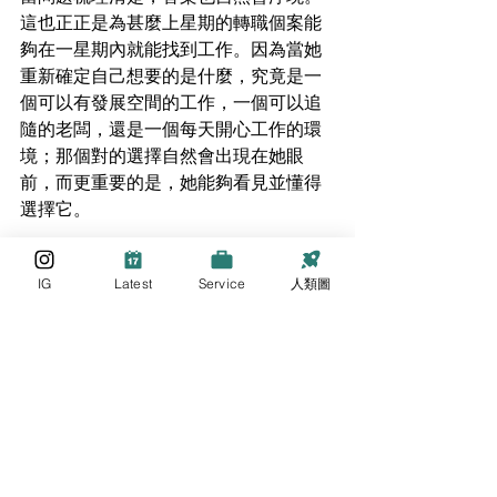
這也正正是為甚麼上星期的轉職個案能
夠在一星期內就能找到工作。因為當她
重新確定自己想要的是什麼，究竟是一
個可以有發展空間的工作，一個可以追
隨的老闆，還是一個每天開心工作的環
境；那個對的選擇自然會出現在她眼
前，而更重要的是，她能夠看見並懂得
選擇它。
所以當下一次你在懊惱為什麼機會沒有
IG
Latest
Service
人類圖
出現在你眼前的時候，別問機會什麼時
候來，先問自己準備好了沒有。當學生
準備好，老師自然會出現。
若有興趣更深入了解Human Design人類
圖，歡迎留意我的
FB專頁
。