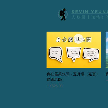
KEVIn YEUN
人類圖
｜
職場引
快速瀏覽
身心靈茶水間 - 五月場（嘉賓：
建隆老師）
H
價格
HK$25.00