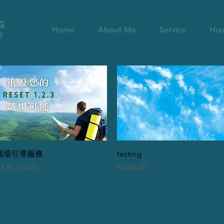
G
Home
About Me
Service
Hum
導
快速瀏覽
快速瀏覽
職場引導服務
testing
價格
價格
K$1,350.00
HK$5.00