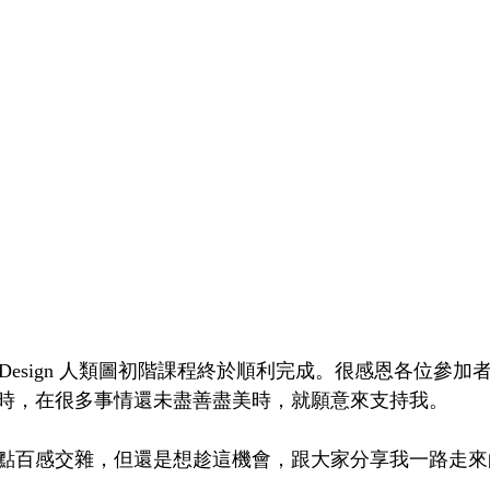
Your Design 人類圖初階課程終於順利完成。很感恩各位參
時，在很多事情還未盡善盡美時，就願意來支持我。
點百感交雜，但還是想趁這機會，跟大家分享我一路走來