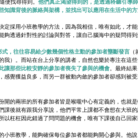
能夠隨便找尋得到。
他們真正渴望得到的，是透過聆聽引導師
些知識背後的脈絡與架構，並找出可以應用在生活中的方
決定採用小班教學的方法，因為我相信，唯有如此，才能
能夠透過針對性的討論與對答，讓自己腦海中的疑問得到
上課形式，往往容易給少數幾個性格主動的參加者壟斷發言
（
的我）。而站在台上分享的講者，自然也樂於專注在這些
此讓那些比較安靜的參加者喪失了參與的機會
。最終結果
，感覺獲益良多，而另一群被動內斂的參加者卻感到被受
份開的兩班的所有參加者皆是喉嚨中心有定義的，也就是
們課後就有跟我分享說，他們平常上課都不會想在大班的
所以枉枉因此錯過了問問題的機會，唯有下課後自己回家
的小班教學，能夠確保每位參加者都能夠開心參與。他說