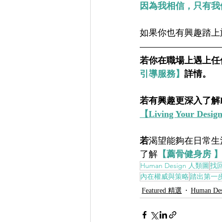
因為我相信，只有我
如果你也有興趣踏上
若你在職場上遇上任
引導服務】
詳情。   
若有興趣更深入了解Hu
【Living Your D
若
渴望能夠在日常生
了解
【薦骨健身房 
Human Design 人類圖
找
內在權威與策略
踏出第一
Featured 精選
Human D