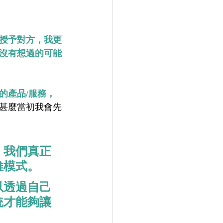
授予對方，我更
沒有想過的可能
的產品/服務，
甚麼當初我會先
。我們真正
維模式。
以透過自己
統才能夠讓