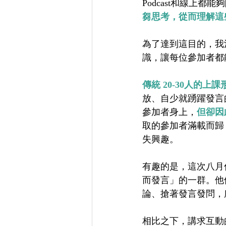
Podcast和線上都
芻思考，從而理解這
為了達到這目的，我
識，讓每位參加者都
傳統 20-30人的
放、自少就踴躍發言
參加者身上，
但卻因
取的參加者滿載而歸
失興趣。
有趣的是，這次八月
而發言」的一群。他
論、搶著發言發問，
相比之下，講求互動