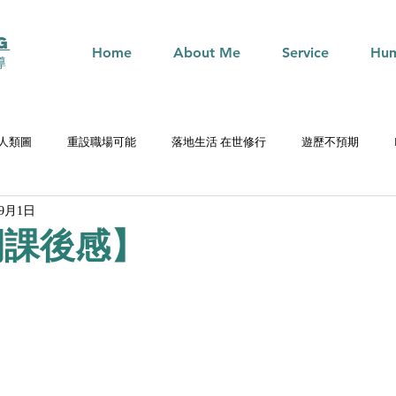
G
Home
About Me
Service
Hum
導
n 人類圖
重設職場可能
落地生活 在世修行
遊歷不預期
年9月1日
開課後感】