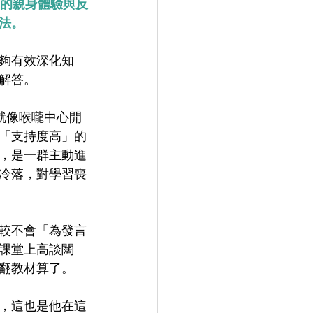
的親身體驗與反
法。
夠有效深化知
解答。
就像喉嚨中心開
「支持度高」的
，是一群主動進
冷落，對學習喪
較不會「為發言
課堂上高談闊
翻教材算了。
，這也是他在這