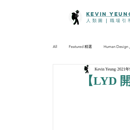
KEVIn YEUN
人類圖
｜
職場引
All
Featured 精選
Human Desig
Kevin Yeung
2021
【LYD 