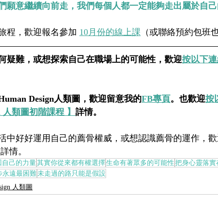
們願意繼續向前走，我們每個人都一定能夠走出屬於自己
旅程，歡迎報名參加 
10月份的線上課
（或聯絡預約包班
何疑難，或想探索自己在職場上的可能性，歡迎
按以下連
man Design人類圖，歡迎留意我的
FB專頁
。也歡迎
按
esign 人類圖初階課程 】
詳情。
活中好好運用自己的薦骨權威，或想認識薦骨的運作，歡
】
詳情。
回自己的力量
其實你從來都有權選擇
生命有著眾多的可能性
把身心靈落實
步永遠最困難
未走過的路只能是假設
esign 人類圖