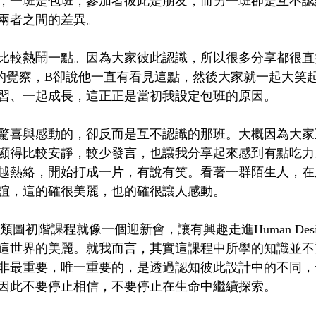
，一班是包班，參加者彼此是朋友，而另一班卻是互不認
兩者之間的差異。
比較熱鬧一點。因為大家彼此認識，所以很多分享都很直
的覺察，B卻說他一直有看見這點，然後大家就一起大笑
習、一起成長，這正正是當初我設定包班的原因。
驚喜與感動的，卻反而是互不認識的那班。大概因為大家
顯得比較安靜，較少發言，也讓我分享起來感到有點吃力
越熱絡，開始打成一片，有說有笑。看著一群陌生人，在
誼，這的確很美麗，也的確很讓人感動。
esign 人類圖初階課程就像一個迎新會，讓有興趣走進Human De
這世界的美麗。就我而言，其實這課程中所學的知識並不
非最重要，唯一重要的，是透過認知彼此設計中的不同，
因此不要停止相信，不要停止在生命中繼續探索。