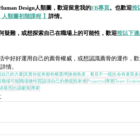
man Design人類圖，歡迎留意我的
FB專頁
。也歡迎
按
esign 人類圖初階課程 】
詳情。
何疑難，或想探索自己在職場上的可能性，歡迎
按以下連
活中好好運用自己的薦骨權威，或想認識薦骨的運作，歡
】
詳情。
回自己的力量
其實你從來都有權選擇
換個角度，看見不一樣
生命有著眾多
設職場可能
職場微特質
認清自己的價值
投射者
Projector
專業
Team Enable
諸葛亮
出謀獻策
專家
T