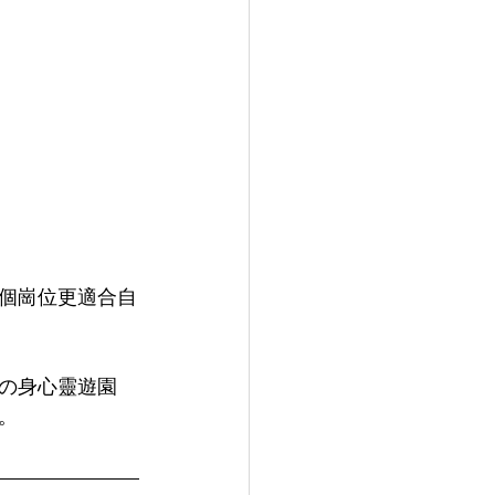
個崗位更適合自
Kの身心靈遊園
。