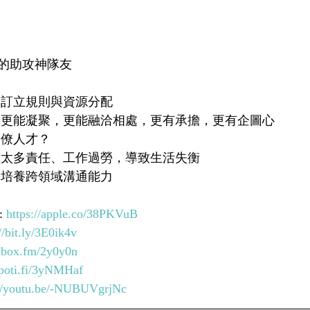
的助攻神隊友
、訂立規則與資源分配
團隊更能凝聚，更能融洽相處，更有承擔，更有企圖心
幕僚人才？
易扛太多責任、工作過勞，導致生活失衡
需培養跨領域溝通能力
 
https://apple.co/38PKVuB
//bit.ly/3E0ik4v
kkbox.fm/2y0y0n
spoti.fi/3yNMHaf
://youtu.be/-NUBUVgrjNc