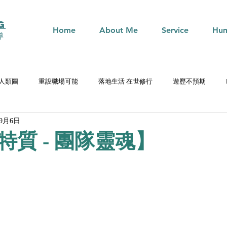
G
Home
About Me
Service
Hum
導
n 人類圖
重設職場可能
落地生活 在世修行
遊歷不預期
年9月6日
特質 - 團隊靈魂】