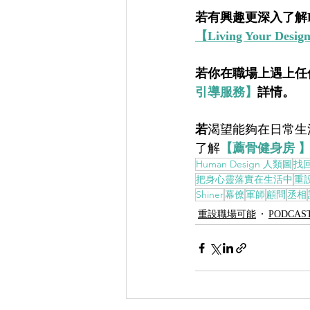
若有興趣更深入了解Hu
【Living Your D
若你在職場上遇上任
引導服務】
詳情。    
若
渴望能夠在日常生
了解
【薦骨健身房 
Human Design 人類圖
找
把身心靈落實在生活中
重
Shiner
幕僚
軍師
顧問
丞相
重設職場可能
PODCAS