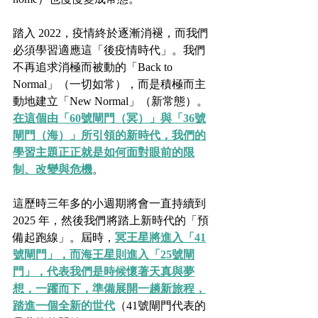
踏入 2022，疫情終於逐漸消褪，而我們
必須學習適應這「後疫情時代」。我們
不再追求消極而被動的「Back to 
Normal」（一切如常），而是積極而主
動地建立「New Normal」（新常態）。
在這個由「60號閘門（冥）」與「36號
閘門（海）」所引領的新時代，我們的
學習主題正正就是如何面對眼前的限
制、改變與危機
。
這歷時三年多的小週期將會一直持續到 
2025 年，然後我們將踏上新時代的「預
備起跑線」。屆時，
冥王星將進入「41
號閘門」，而海王星則進入「25號閘
門」，代表我們是時候懷著天真與夢
想，一躍而下，準備展開一趟新旅程，
踏進一個全新的世代
（41號閘門代表的