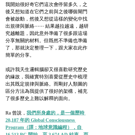
我開始很好奇它們這次會停留多久，之
後又想知道在它們之前與之後哪個閘門
會被啟動，然後又想從這樣的變化中找
出規律與脈絡⋯⋯ 結果越拉越遠，越研
究越離題，因此意外準備了很多跟這場
分享無關的材料。但既然不準備也準備
了，那就決定整理一下，跟大家在此作
簡單的分享。
或許我天生邏輯腦卻又很喜歡研究歷史
的緣故，我確實特別喜愛從歷史中梳理
出其既定規律與脈絡。而剛好人類圖的
區分方法為我提供了很好的架構，補充
了很多歷史上難以解釋的面向。
Ra 曾說，
我們所身處的，是一個歷時 
20,187 年的 Global Consciousness 
Program（譯：地球意識編程），自 
16,513 BC 開始，至 3,674 AD 結束。而