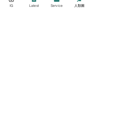
吹雨打，要走的路還是可以輕鬆自在地
IG
Latest
Service
人類圖
走過去
。
你會想來嗎？
感興趣的話，歡迎按此了解更多：
https://www.surveycake.com/s/k6BXZ
Human Design 人類圖
歷史研究
41號閘門
60號閘門
Rave New Year
人類圖新年
危機
輪迴交叉