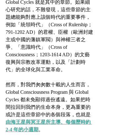
Global Cycles 就是其中的章節。如果細
心研究的話，不難發現，這些章節的主
題總能夠對應上該個時代的重要事件，
例如「統領時代」（Cross of Rulership；
791-1202 AD）的君權、臣權（歐洲封建
主或中國的藩鎮軍閥）與神權三者之
爭、「意識時代」（Cross of 
Consciousness；1203-1614 AD）的文藝
復興與宗教改革運動，以及「計劃時
代」的全球化與工業革命。
然而，對我們匆匆數十載的人生而言，
Global Consciousness Program 與 Global 
Cycles 都未免顯得過份遙遠。如果把時
間拉回到我們的生命本身，更為重要的
或許是這些章節中的各個段落，也就是
由海王星與冥王星所主導、每個歷時約 
2-4 年的小週期
。