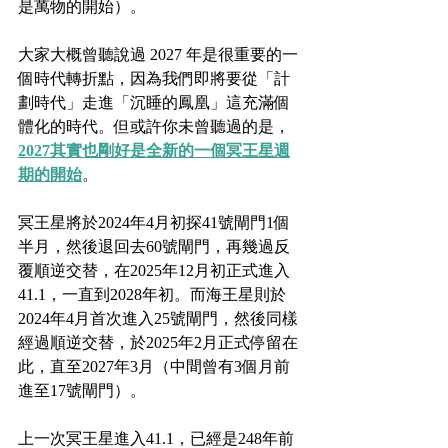
是萬物的開始）。
大家大概曾聽說過 2027 年是很重要的一
個時代轉折點，因為我們即將要從「計
劃時代」走進「沉睡的鳳凰」這充滿個
體化的時代。但或許你未曾聽過的是，
2027其實也剛好是全新的一個冥王星週
期的開始
。
冥王星將於2024年4月初探41號閘門1個
半月，然後退回去60號閘門，再幾過反
覆順逆交替，在2025年12月初正式進入
41.1，一直到2028年初。而海王星則於
2024年4月首次進入25號閘門，然後同樣
經過順逆交替，於2025年2月正式停留在
此，直至2027年3月（中間曾有3個月前
進至17號閘門）。
上一次冥王星進入41.1，已經是248年前