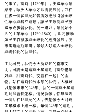
的事了。當時（1780年），美國革命剛
結束，歐洲大革命才即將要展開，並在
往後一個多世紀如骨牌效應般引發全球
性革命與獨立運動，讓民主政制與民族
國家逐步普及化。另一邊廂，剛開始不
久的工業革命（1760-1840），即將推動
殖民主義擴張與全球化的經濟發展，突
破馬爾蕯斯陷阱，帶領人類進入全球化
與現代化的新世代。
由此可見，我們今天所熟知的都市文
明，可說全是這冥王星週期（當然也剛
好與「計劃時代」交疊在一起）的產
物。站在這時代分水嶺的我們，大概難
以想像未來的248年、新的一個冥王星週
期到底會長怎樣。情況就像，你無法叫
一個活在18世紀的人，去想像今天能夠
坐飛機跟上網一樣。每個248年的週期，
對人類文明的演化而言，皆是一次翻天