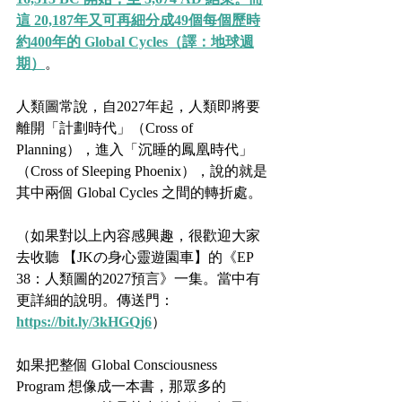
這 20,187年又可再細分成49個每個歷時
約400年的 Global Cycles（譯：地球週
期）
。
人類圖常說，自2027年起，人類即將要
離開「計劃時代」（Cross of 
Planning），進入「沉睡的鳳凰時代」
（Cross of Sleeping Phoenix），說的就是
其中兩個 Global Cycles 之間的轉折處。
（如果對以上內容感興趣，很歡迎大家
去收聽 【JKの身心靈遊園車】的《EP 
38：人類圖的2027預言》一集。當中有
更詳細的說明。傳送門：
https://bit.ly/3kHGQj6
）
如果把整個 Global Consciousness 
Program 想像成一本書，那眾多的 