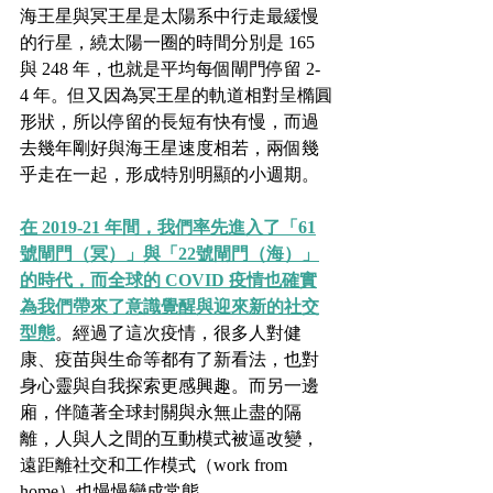
海王星與冥王星是太陽系中行走最緩慢
的行星，繞太陽一圈的時間分別是 165 
與 248 年，也就是平均每個閘門停留 2-
4 年。但又因為冥王星的軌道相對呈橢圓
形狀，所以停留的長短有快有慢，而過
去幾年剛好與海王星速度相若，兩個幾
乎走在一起，形成特別明顯的小週期。
在 2019-21 年間，我們率先進入了「61
號閘門（冥）」與「22號閘門（海）」
的時代，而全球的 COVID 疫情也確實
為我們帶來了意識覺醒與迎來新的社交
型態
。經過了這次疫情，很多人對健
康、疫苗與生命等都有了新看法，也對
身心靈與自我探索更感興趣。而另一邊
廂，伴隨著全球封關與永無止盡的隔
離，人與人之間的互動模式被逼改變，
遠距離社交和工作模式（work from 
home）也慢慢變成常態。