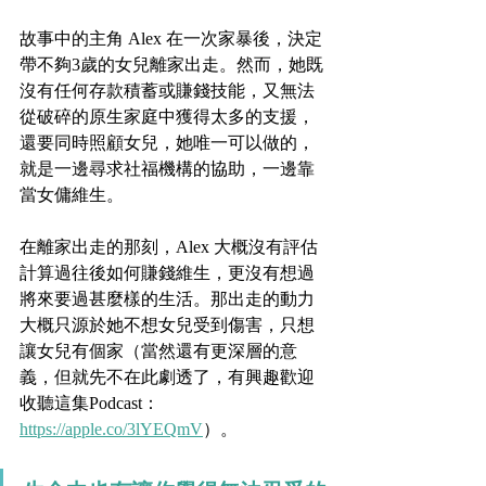
故事中的主角 Alex 在一次家暴後，決定
帶不夠3歲的女兒離家出走。然而，她既
沒有任何存款積蓄或賺錢技能，又無法
從破碎的原生家庭中獲得太多的支援，
還要同時照顧女兒，她唯一可以做的，
就是一邊尋求社福機構的協助，一邊靠
當女傭維生。
在離家出走的那刻，Alex 大概沒有評估
計算過往後如何賺錢維生，更沒有想過
將來要過甚麼樣的生活。那出走的動力
大概只源於她不想女兒受到傷害，只想
讓女兒有個家（當然還有更深層的意
義，但就先不在此劇透了，有興趣歡迎
收聽這集Podcast：
https://apple.co/3lYEQmV
）。