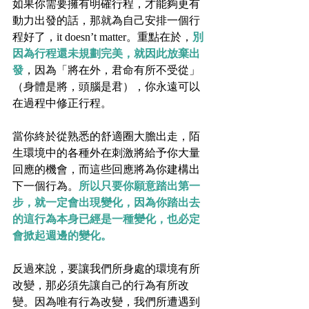
如果你需要擁有明確行程，才能夠更有
動力出發的話，那就為自己安排一個行
程好了，it doesn’t matter。重點在於，
別
因為行程還未規劃完美，就因此放棄出
發
，因為「將在外，君命有所不受從」
（身體是將，頭腦是君），你永遠可以
在過程中修正行程。
當你終於從熟悉的舒適圈大膽出走，陌
生環境中的各種外在刺激將給予你大量
回應的機會，而這些回應將為你建構出
下一個行為。
所以只要你願意踏出第一
步，就一定會出現變化，因為你踏出去
的這行為本身已經是一種變化，也必定
會掀起週邊的變化。
反過來說，要讓我們所身處的環境有所
改變，那必須先讓自己的行為有所改
變。因為唯有行為改變，我們所遭遇到