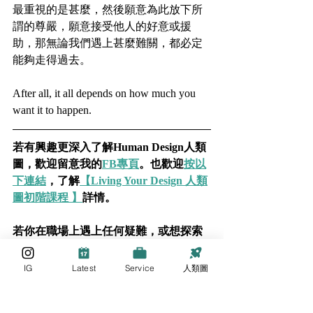
最重視的是甚麼，然後願意為此放下所
謂的尊嚴，願意接受他人的好意或援
助，那無論我們遇上甚麼難關，都必定
能夠走得過去。
After all, it all depends on how much you 
want it to happen.
若有興趣更深入了解Human Design人類
圖，歡迎留意我的
FB專頁
。也歡迎
按以
下連結
，了解
【Living Your Design 人類
圖初階課程 】
詳情。
若你在職場上遇上任何疑難，或想探索
自己在職場上的可能性，歡迎
按以下連
結
，了解
【職場引導服務】
詳情。    
IG
Latest
Service
人類圖
若
渴望能夠在日常生活中好好運用自己