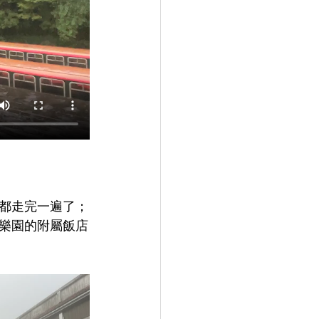
都走完一遍了；
樂園的附屬飯店