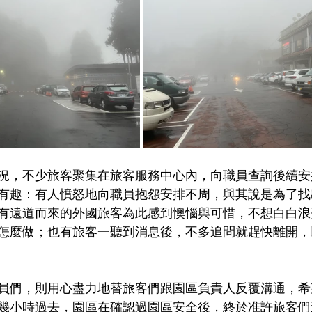
況，不少旅客聚集在旅客服務中心內，向職員查詢後續安
有趣：有人憤怒地向職員抱怨安排不周，與其說是為了找
有遠道而來的外國旅客為此感到懊惱與可惜，不想白白浪
怎麼做；也有旅客一聽到消息後，不多追問就趕快離開，
員們，則用心盡力地替旅客們跟園區負責人反覆溝通，希
幾小時過去，園區在確認過園區安全後，終於准許旅客們