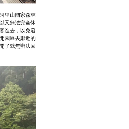
阿里山國家森林
以又無法完全休
客進去，以免發
開園區去鄰近的
開了就無辦法回