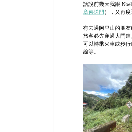
話說前幾天我跟 No
章傳送門
），又再度
有去過阿里山的朋友
旅客必先穿過大門進
可以轉乘火車或步行
線等。