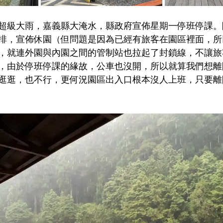
超級大雨，嘉義縣大淹水，縣政府宣佈星期一停班停課。
排，宣佈休園（但問題是因為已經有旅客在園區裡面，所
，就連外園與內園之間的管制站也拉起了封鎖線，不讓旅
，由於停班停課的緣故，公車也沒開，所以就算我們想離
逛逛，也不行，更何況園區出入口根本沒人上班，只要離