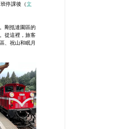
停班停課後（
文
。剛抵達園區的
。從這裡，旅客
區、祝山和眠月