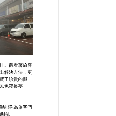
排。觀看著旅客
出解決方法，更
費了珍貴的假
以免夜長夢
望能夠為旅客們
進園。