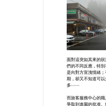
面對這突如其來的狀
們的不同反應，特別
是向對方宣洩情緒；
期，卻又不知道可以
多⋯⋯
而旅客服務中心的職
爭取到進園的批准。