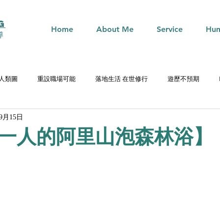
G
Home
About Me
Service
Hum
導
n 人類圖
重設職場可能
落地生活 在世修行
遊歷不預期
年9月15日
一人的阿里山泡森林浴】