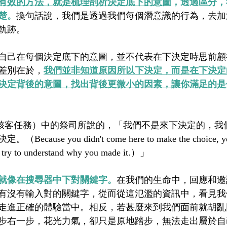
有效的方法，就是梳理剖析決定底下的意圖
，透過區分，
楚。
換句話說，我們是透過我們每個潛意識的行為，去加
軌跡。
自己在每個決定底下的意圖，並不代表在下決定時思前顧
差別在於，
我們並非知道原因所以下決定，而是在下決定
決定背後的意圖，找出背後更微小的因素，讓你滿足的是
ix（駭客任務）中的祭司所說的，「我們不是來下決定的，
use you didn't come here to make the choice, you'
to try to understand why you made it.）」
就像在搜尋器中下對關鍵字。
在我們的生命中，回應和邀
有沒有輸入對的關鍵字，從而
從這氾濫的資訊中，看見我
走進正確的體驗當中。
相反，若甚麼來到我們面前就胡亂
步右一步，花光力氣，卻只是原地踏步，無法走出屬於自