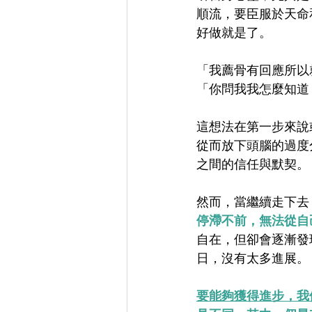
順流，要臣服於天命
好做就是了。
「我薦骨有回應所以
「你問我我怎麼知道
這想法在第一步來說
從而放下頭腦的過度
之間的信任與默契。
然而，當繼續走下去
停滯不前，無法從自
自在，但卻會逐漸發
日，沒有太多進展。
要能夠獲得進步，我