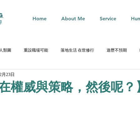
G
Home
About Me
Service
Hum
導
n 人類圖
重設職場可能
落地生活 在世修行
遊歷不預期
年2月23日
在權威與策略，然後呢？