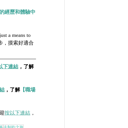
的經歷和體驗中
eans to 
腳步，摸索好適合
以下連結
，了解
結
，了解
【職場
迎
按以下連結
，
略
去制約之旅