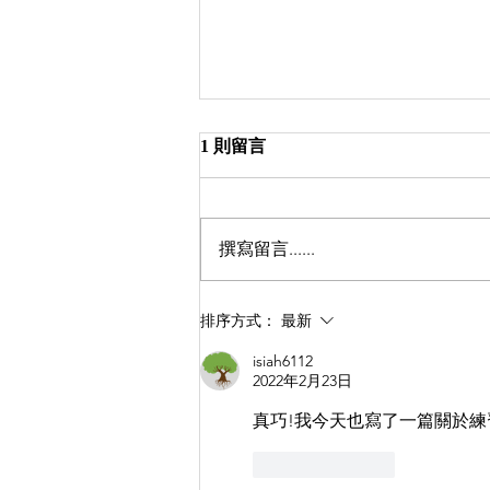
1 則留言
撰寫留言......
【內在權威與策略的三種使用
排序方式：
最新
方法】
isiah6112
2022年2月23日
真巧!我今天也寫了一篇關於練
按讚
回覆