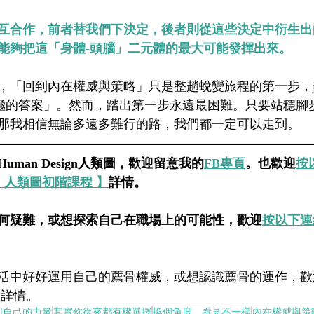
互合作，前者替我們下決定，後者則從這些決定中衍生出
能夠把這「身體-頭腦」二元體的最大可能發揮出來。
回到內在權威與策略」只是整趟蛻變旅程的第一步，just a m
非「終極的答案」。然而，踏出第一步永遠最困難。只要站穩
那我相信無論多遠多難行的路，我們都一定可以走到。
man Design人類圖，歡迎留意我的
FB專頁
。也歡迎
按
esign 人類圖初階課程 】
詳情。
何疑難，或想探索自己在職場上的可能性，歡迎
按以下連
活中好好運用自己的薦骨權威，或想認識薦骨的運作，歡
】
詳情。
回自己的力量
其實你從來都有權選擇
換個角度，看見不一樣
內在權威與策