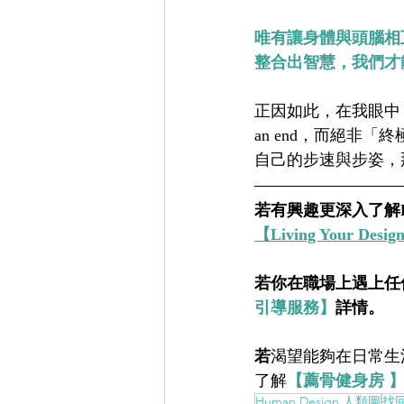
唯有讓身體與頭腦相
整合出智慧，我們才
正因如此，在我眼中，「
an end，而絕
自己的步速與步姿，
若有興趣更深入了解Hu
【Living Your D
若你在職場上遇上任
引導服務】
詳情。    
若
渴望能夠在日常生
了解
【薦骨健身房 
Human Design 人類圖
找