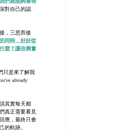
我們就能夠看得
深對自己的認
後，三思而後
的同時，好好從
什麼？讓你興奮
我們只是來了解我
ve already 
請其實每天都
們真正需要看見
回應，最終只會
己的軌跡。