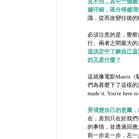
見不同，其中一個最
越仔細，區分得越清
識，從而改變往後的
必須注意的是，覺察
行。兩者之間最大的
這決定中了解自己這
的又是什麼？
這就像電影Matr
們為甚麼下了這樣的決定。（Beca
made it. You're here 
弄清楚自己的意圖，
在，差別只在於我們
的事情，並透過回應
前一步走一步，左一