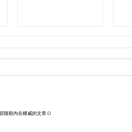
【人
【讓非自己成為你的引路標】
習隨順內在權威的文章:D