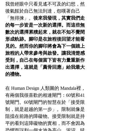
我曾經眼中只看見遙不可及的幻想，然
後氣餒於自己無法到達，怨嘆著自己
「無得揀」。
後來我發現，其實我們走
的每一步皆是一次新的選擇。而這些無
數次的選擇累積起來，就在不知不覺間
形成軌跡。腳印是在旅程後回望才能看
見的。然而你的腳印將會為下一個踏上
旅程的人帶來參考與啟發。讓我清楚感
受到，自己在每個當下皆有力量重新作
出選擇，這就是「薦骨回應」給我最大
的禮物。
在 Human Design 人類圖的 Mandala裡，
有兩個我很喜歡的相連閘門：60號和41
號閘門。60號閘門的智慧在於「接受限
制，就是超越的第一步」。限制就像是
阻擋在前路的障礙物。接受限制就是持
平的看到這障礙物的實相，而不會因為
恐懼而誤判一個水池為高山、泥沼、猛