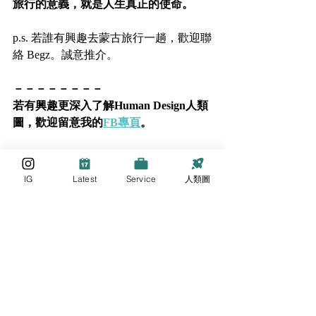
旅行的意義，就是人生真正的使命。
p.s. 若誰有興趣去蒙古旅行一趟，歡迎聯
絡 Begz。誠意推介。
－－－－－－－－
若有興趣更深入了解Human Design人類
圖，歡迎留意我的
FB專頁
。
若你在職場上遇上任何疑難，或想探索
自己在職場上的可能性，歡迎到
以下連
IG
Latest
Service
人類圖
結
，了解
【職場引導服務】
詳情。
Human Design 人類圖
其實你從來都有權選擇
人生就像背包遊
旅行的意義
41號閘門：夢想
接受限制就是超越的第一步
蒙古
Couchsurfing
60號閘門：限制
Human Design 人類圖
遊歷不預期