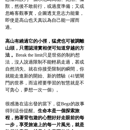
獸，然後不敢前行，或過度準備；又或
忽略客觀事實，企圖透支意志力能量，
即使是高山也天真以為自己能一躍而
過。
高山有繞過它的小徑，猛虎也可被調離
山頭，只需認清實相便可知道穿越的方
法 。
Break the limit只是世俗的制約想
法，沒人說過限制不能輕易走過，甚或
自然消失。就在你接受限制的瞬間，你
就能走進新的開始、新的體驗（41號閘
門的世界，而這裡要學習的智慧就是不
可貪心，夢想一次一個）。
很感激在這出發的當下，從Begz的故事
得到這份提醒。
生命本是一個探索旅
程，抱著背包遊的心態好好走眼前的每
一步，享受旅途上的每一片風光，就是