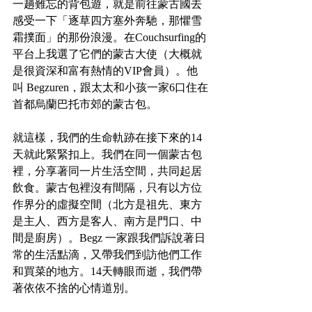
一趟難忘的背包遊，就是前往蒙古國去
感受一下「逐草四方塞外奔馳，那懼雪
霜撲面」的那份浪漫。在Couchsurfing的
平台上我選了它們的蒙古大使（大概就
是很資深和富有熱情的VIP會員）。他
叫 Begzuren，跟太太和小孩一家6口住在
首都烏蘭巴托市郊的蒙古包。
就這樣，我們的生命軌跡在接下來的14
天就此緊緊扣上。我們在同一個蒙古包
裡，分享著同一片生活空間，共同起居
飲食。蒙古包裡沒有間隔，只有以方位
作界分的虛擬空間（北方是祖先、東方
是主人、西方是客人、南方是門口、中
間是廚房）。Begz 一家跟我們訴說著日
常的生活點滴，又帶我們到訪他們工作
和買菜的地方。14天轉眼而逝，我們帶
著依依不捨的心情道別。