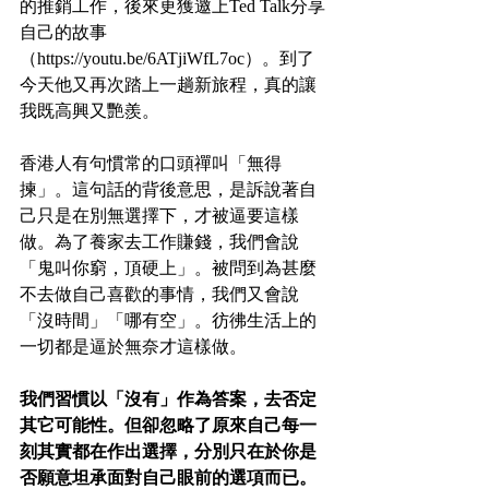
的推銷工作，後來更獲邀上Ted Talk分享
自己的故事
（https://youtu.be/6ATjiWfL7oc）。到了
今天他又再次踏上一趟新旅程，真的讓
我既高興又艷羨。
香港人有句慣常的口頭禪叫「無得
揀」。這句話的背後意思，是訴說著自
己只是在別無選擇下，才被逼要這樣
做。為了養家去工作賺錢，我們會說
「鬼叫你窮，頂硬上」。被問到為甚麼
不去做自己喜歡的事情，我們又會說
「沒時間」「哪有空」。彷彿生活上的
一切都是逼於無奈才這樣做。
我們習慣以「沒有」作為答案，去否定
其它可能性。但卻忽略了原來自己每一
刻其實都在作出選擇，分別只在於你是
否願意坦承面對自己眼前的選項而已。