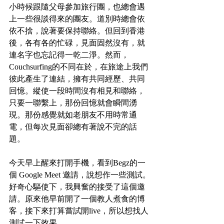
小時候跟隨父母參加旅行團，也總會遇
上一些很談得來的團友。道別時總會依
依不捨，說著要保持聯絡。但回到香港
後，各有各的忙碌，見面固然沒有，就
連名字也忘記得一乾二淨。然而，
Couchsurfing的不同在於，在旅途上我們
彼此產生了連結，擁有共同經歷、共同
回憶。縱使一段時間沒有相見和聯絡，
只要一聯繫上，那份回憶就會瞬間湧
現。那份感覺就如老朋友不用時常通
電，但每次見面卻總有著說不完的話
題。
今天早上醒來打開手機，看到Begz的一
個 Google Meet 邀請，說想作一些測試。
好奇心驅使下，我興奮的接受了這個邀
請。原來他早前開了一個教人煮食的博
客，接下來打算嘗試開live，所以想找人
測試一下效果。